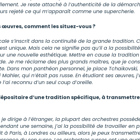
iellement. Je reste attaché à l’authenticité de la démarch
ujours rejeté ce qui m’apparaît comme une supercherie.
s œuvres, comment les situez-vous ?
le s’inscrit dans la continuité de la grande tradition.
est unique. Mais cela ne signifie pas qu’il a la possibilit
ur une nouvelle esthétique. Mettre en cause la traditio
de. Je me réclame des plus grands maîtres, que je co
. Dans mon panthéon personnel, je place Tchaïkovski
 Mahler, qui n’était pas russe. En étudiant ses œuvres, j
e l’ai reconnu d’un seul coup d’oreille.
épositaire d’une tradition spécifique, à transmettr
eau des cookies
je dirige à l’étranger, la plupart des orchestres possèd
pendant une semaine, j’ai la possibilité de travailler en
t à Paris, à Londres ou ailleurs, alors je peux transmettr
sence du son russe. Les orchestres russes ont une qualité