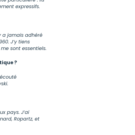
ement expressifs.
’y a jamais adhéré
60. J’y tiens
me sont essentiels.
tique ?
 écouté
ski.
x pays. J’ai
nard, Ropartz, et