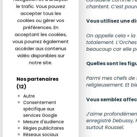
chantent. C’est pour
le trafic. Vous pouvez
accepter tous les
cookies ou gérer vos
Vous utilisez une d
préférences. En
acceptant les cookies,
On appelle cela « la
vous pourrez également
totalement. L’Orches
accéder aux contenus
beaucoup car elle pe
vidéo disponibles sur
notre site.
Quelles sont les fig
Parmi mes chefs de fi
Nos partenaires
religieusement. Et b
(12)
Autre
Vous semblez affect
Consentement
spécifique aux
J’aime profondément 
services Google
enregistré Debussy, R
Mesure d'audience
surtout Roussel.
Régies publicitaires
Réseaux sociaux