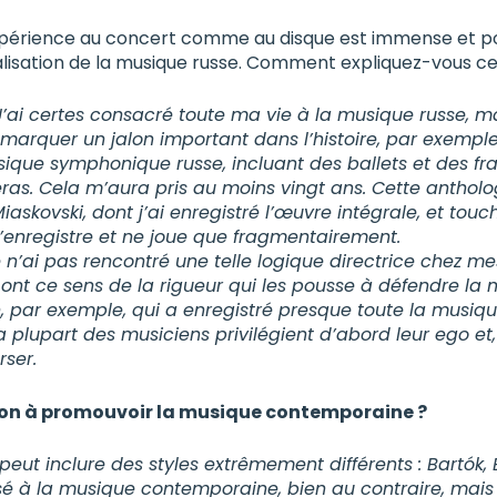
xpérience au concert comme au disque est immense et po
alisation de la musique russe. Comment expliquez-vous c
’ai certes consacré toute ma vie à la musique russe, ma
u marquer un jalon important dans l’histoire, par exemple
sique symphonique russe, incluant des ballets et des f
as. Cela m’aura pris au moins vingt ans. Cette antho
Miaskovski, dont j’ai enregistré l’œuvre intégrale, et to
 n’enregistre et ne joue que fragmentairement.
n’ai pas rencontré une telle logique directrice chez me
s ont ce sens de la rigueur qui les pousse à défendre la
, par exemple, qui a enregistré presque toute la musiq
a plupart des musiciens privilégient d’abord leur ego et, 
ser.
on à promouvoir la musique contemporaine ?
eut inclure des styles extrêmement différents : Bartók, B
é à la musique contemporaine, bien au contraire, mais