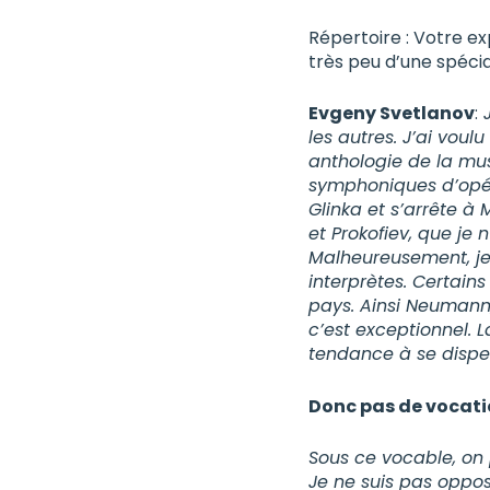
Répertoire : Votre e
très peu d’une spéci
Evgeny Svetlanov
:
J
les autres. J’ai voul
anthologie de la mu
symphoniques d’opér
Glinka et s’arrête à 
et Prokofiev, que je
Malheureusement, je 
interprètes. Certain
pays. Ainsi Neumann
c’est exceptionnel. L
tendance à se disper
Donc pas de vocati
Sous ce vocable, on p
Je ne suis pas oppos