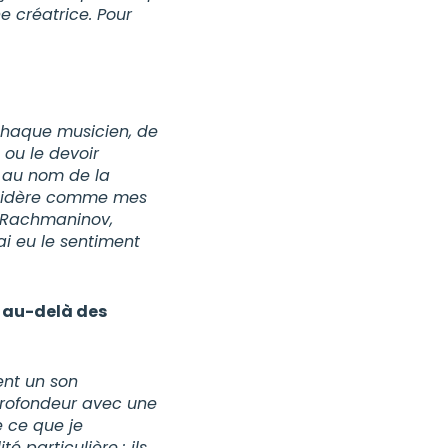
e créatrice. Pour
 Chaque musicien, de
é ou le devoir
n au nom de la
nsidère comme mes
, Rachmaninov,
’ai eu le sentiment
e au-delà des
ent un son
 profondeur avec une
e ce que je
 particulière : ils