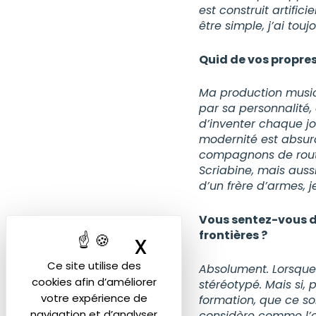
est construit artific
être simple, j’ai to
Quid de vos propre
Ma production musica
par sa personnalité, 
d’inventer chaque jo
modernité est absur
compagnons de route
Scriabine, mais aussi
d’un frère d’armes, j
Vous sentez-vous d
frontières ?
X
Masquer le band
Ce site utilise des
Absolument. Lorsque 
cookies afin d’améliorer
stéréotypé. Mais si, 
votre expérience de
formation, que ce soi
navigation et d’analyser
considère comme l’es