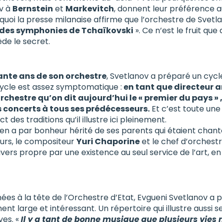
v à
Bernstein
et
Markevitch
, donnent leur préférence a
rquoi la presse milanaise affirme que l’orchestre de Svetl
e des symphonies de Tchaïkovski
». Ce n’est le fruit qu
de le secret.
ante ans de son orchestre
, Svetlanov a préparé un cycl
cycle est assez symptomatique :
en tant que directeur a
’orchestre qu’on dit aujourd’hui le « premier du pays 
 concerts à tous ses prédécesseurs.
Et c’est toute une 
des traditions qu’il illustre ici pleinement.
 il en a par bonheur hérité de ses parents qui étaient chan
eurs, le compositeur
Yuri Chaporine
et le chef d’orchest
nivers propre par une existence au seul service de l’art, e
eau des cookies
ées à la tête de l’Orchestre d’Etat, Evgueni Svetlanov a 
t large et intéressant. Un répertoire qui illustre aussi se
ves. «
Il y a tant de bonne musique que plusieurs vies n