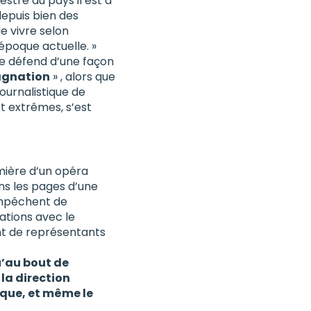
stre du pays il est à
epuis bien des
e vivre selon
’époque actuelle. »
 le défend d’une façon
agnation
» , alors que
ournalistique de
t extrêmes, s’est
emière d’un opéra
ns les pages d’une
empêchent de
ations avec le
ant de représentants
u’au bout de
 la direction
ique, et même le