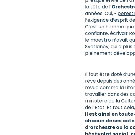
presque envie de l’as
la tête de l’
Orchestr
années. Oui, «
perest
l’exigence d’esprit d
C’est un homme qui a 
confiante, écrivait R
le maestro n’avait qu
Svetlanov, qui a plus
pleinement développ
Il faut être doté d’u
rêvé depuis des anné
revue comme la Lite
travailler dans des c
ministère de la Cult
de l’Etat. Et tout cela
Il est ainsi en tout
chacun de ses actes
d’orchestre ou la c
bénévolat social, c