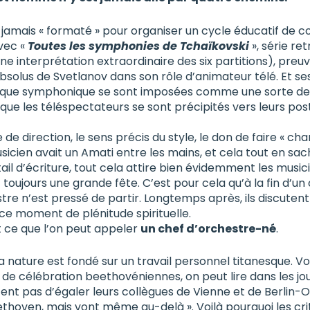
a jamais « formaté » pour organiser un cycle éducatif de c
vec «
Toutes les symphonies de Tchaïkovski
», série re
une interprétation extraordinaire des six partitions), preuv
bsolus de Svetlanov dans son rôle d’animateur télé. Et se
ique symphonique se sont imposées comme une sorte de f
t que les téléspectateurs se sont précipités vers leurs pos
 de direction, le sens précis du style, le don de faire
«
cha
cien avait un Amati entre les mains, et cela tout en sa
ail d’écriture, tout cela attire bien évidemment les musici
 toujours une grande fête. C’est pour cela qu’à la fin d’u
re n’est pressé de partir. Longtemps après, ils discutent
ce moment de plénitude spirituelle.
 ce que l’on peut appeler
un chef d’orchestre-né
.
a nature est fondé sur un travail personnel titanesque. Vo
de célébration beethovéniennes, on peut lire dans les jou
ent pas d’égaler leurs collègues de Vienne et de Berlin-O
thoven, mais vont même au-delà ». Voilà pourquoi les crit