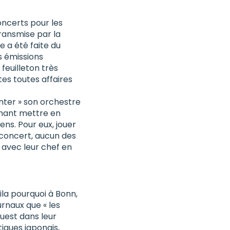
oncerts pour les
transmise par la
e a été faite du
s émissions
euilleton très
tes toutes affaires
nter
» son orchestre
chant mettre en
ens. Pour eux, jouer
n concert, aucun des
 avec leur chef en
ila pourquoi à Bonn,
rnaux que « les
uest dans leur
iques japonais,