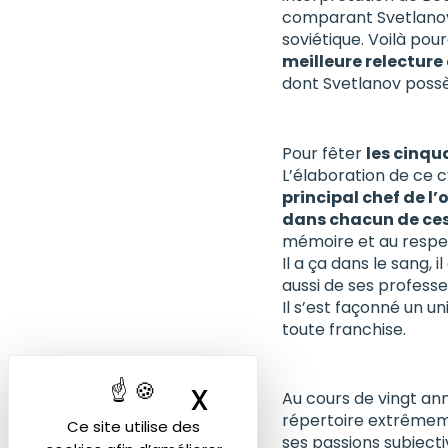
comparant Svetlano
soviétique. Voilà pou
meilleure relectur
dont Svetlanov possè
Pour fêter
les cinqu
L’élaboration de ce 
principal chef de l
dans chacun de ces
mémoire et au respect 
Il a ça dans le sang,
aussi de ses profess
Il s’est façonné un u
toute franchise.
X
Masquer le band
Au cours de vingt ann
répertoire extrêmemen
Ce site utilise des
ses passions subjecti