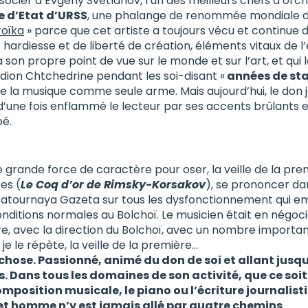
socier à Evgeny Svetlanov, l’un des meilleurs chefs d’orche
e d’Etat d’URSS
, une phalange de renommée mondiale d
roïka
» parce que cet artiste a toujours vécu et continue d
e hardiesse et de liberté de création, éléments vitaux de l
son propre point de vue sur le monde et sur l’art, et qui
odion Chtchedrine pendant les soi-disant «
années de st
e la musique comme seule arme. Mais aujourd’hui, le don j
 d’une fois enflammé le lecteur par ses accents brûlants e
é.
ne grande force de caractère pour oser, la veille de la pr
es (
Le Coq d’or de Rimsky-Korsakov
), se prononcer da
ratournaya Gazeta sur tous les dysfonctionnement qui 
onditions normales au Bolchoï. Le musicien était en négoci
ure, avec la direction du Bolchoï, avec un nombre import
, je le répète, la veille de la première…
e chose. Passionné, animé du don de soi et allant jusq
. Dans tous les domaines de son activité, que ce soit
omposition musicale, le piano ou l’écriture journalist
et homme n’y est jamais allé par quatre chemins.