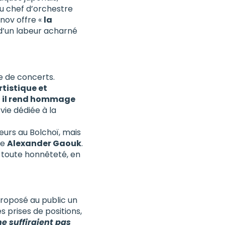
u chef d’orchestre
anov offre «
la
e d’un labeur acharné
e de concerts.
rtistique et
» , il rend hommage
vie dédiée à la
teurs au Bolchoï, mais
re
Alexander Gaouk
.
n toute honnêteté, en
proposé au public un
s prises de positions,
e suffiraient pas