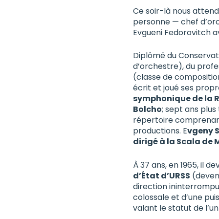
Ce soir-là nous atten
personne — chef d’orch
Evgueni Fedorovitch a
Diplômé du Conservat
d’orchestre), du prof
(classe de composition
écrit et joué ses prop
symphonique de la R
Bolcho
; sept ans plus 
répertoire comprenant 
productions. E
vgeny S
dirigé à la Scala de 
À 37 ans, en 1965, il de
d’État d’URSS
(devenu
direction ininterrompu
colossale et d’une pui
valant le statut de l’