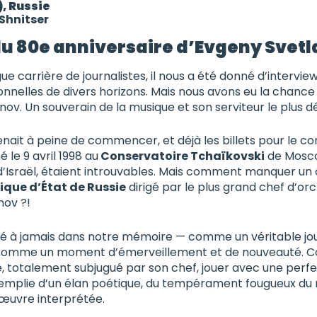
), Russie
Shnitser
du 80e anniversaire d’Evgeny Svet
ue carrière de journalistes, il nous a été donné d’interv
nnelles de divers horizons. Mais nous avons eu la chance 
ov. Un souverain de la musique et son serviteur le plus d
enait à peine de commencer, et déjà les billets pour le c
é le 9 avril 1998 au
Conservatoire Tchaïkovski
de Mosco
 d’Israël, étaient introuvables. Mais comment manquer un
que d’État de Russie
dirigé par le plus grand chef d’or
nov ?!
é à jamais dans notre mémoire — comme un véritable jour 
. Comme un moment d’émerveillement et de nouveauté. Co
, totalement subjugué par son chef, jouer avec une perfec
emplie d’un élan poétique, du tempérament fougueux du 
œuvre interprétée.