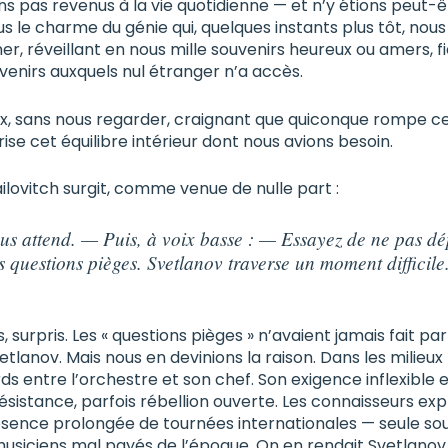
ns pas revenus à la vie quotidienne — et n’y étions peut-ê
 le charme du génie qui, quelques instants plus tôt, nous a
er, réveillant en nous mille souvenirs heureux ou amers, f
enirs auxquels nul étranger n’a accès.
ux, sans nous regarder, craignant que quiconque rompe ce
rise cet équilibre intérieur dont nous avions besoin.
ailovitch surgit, comme venue de nulle part :
s attend. — Puis, à voix basse : — Essayez de ne pas d
es questions pièges. Svetlanov traverse un moment difficile
surpris. Les « questions pièges » n’avaient jamais fait par
lanov. Mais nous en devinions la raison. Dans les milieux
ds entre l’orchestre et son chef. Son exigence inflexible e
résistance, parfois rébellion ouverte. Les connaisseurs exp
’absence prolongée de tournées internationales — seule s
 musiciens mal payés de l’époque. On en rendait Svetlano