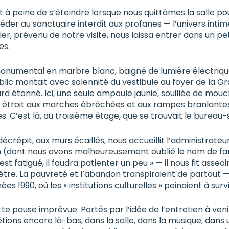
t à peine de s’éteindre lorsque nous quittâmes la salle pou
ccéder au sanctuaire interdit aux profanes — l’univers inti
er, prévenu de notre visite, nous laissa entrer dans un peti
es.
 monumental en marbre blanc, baigné de lumière électriqu
ublic montait avec solennité du vestibule au foyer de la Gr
étonné. Ici, une seule ampoule jaunie, souillée de mouch
r étroit aux marches ébréchées et aux rampes branlante
es. C’est là, au troisième étage, que se trouvait le bureau
décrépit, aux murs écaillés, nous accueillit l’administrateu
h
(dont nous avons malheureusement oublié le nom de fam
st fatigué, il faudra patienter un peu » — il nous fit asseoi
être. La pauvreté et l’abandon transpiraient de partout 
ées 1990, où les « institutions culturelles » peinaient à surv
 pause imprévue. Portés par l’idée de l’entretien à veni
ions encore là-bas, dans la salle, dans la musique, dans