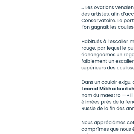
… Les ovations venaien
des artistes, afin d’a
Conservatoire. Le porti
l’on gagnait les couliss
Habitués à l’escalier
rouge, par lequel le p
échangeâmes un regard 
faiblement un escalie
supérieurs des couliss
Dans un couloir exigu, 
Leonid Mikhailovitc
nom du maestro — « il e
élimées près de la fen
Russie de la fin des ann
Nous appréciâmes cette
comprîmes que nous ét