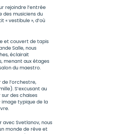
r rejoindre l’entrée
me des musiciens du
t « vestibule », d’où
e et couvert de tapis
ande Salle, nous
es, éclairait
s, menant aux étages
-salon du maestro.
r de l’orchestre,
ille). S’excusant au
r sur des chaises
— image typique de la
ivre.
r avec Svetlanov, nous
 un monde de rêve et