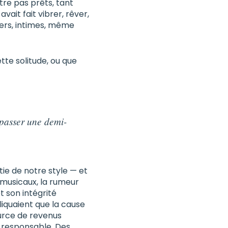
tre pas prêts, tant
vait fait vibrer, rêver,
iers, intimes, même
tte solitude, ou que
épasser une demi-
.
tie de notre style — et
 musicaux, la rumeur
t son intégrité
liquaient que la cause
ource de revenus
v responsable. Des