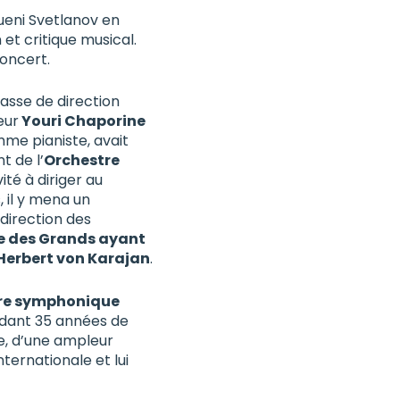
ueni Svetlanov en
et critique musical.
oncert.
asse de direction
eur
Youri Chaporine
me pianiste, avait
t de l’
Orchestre
vité à diriger au
, il y mena un
direction des
cle des Grands ayant
Herbert von Karajan
.
stre symphonique
ndant 35 années de
e, d’une ampleur
ternationale et lui