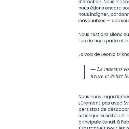
d’émotion. Nous n’étio
nous étions encore sous
nous indigner, pardonn
inavouables — ces souv
Nous restions silencie
l’un de nous parle et b
La voix de Leonid Mikh
— Le maestro vou
heure et évitez l
Nous nous regardâmes, 
sûrement pas avec Svet
persistait de désaccor
artistique suscitaient 
principale tenait à l
substantiels pour les