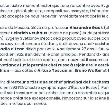
dait un autre moment historique : une rencontre avec Evg
estre génial, pianiste, compositeur, essayiste, théoricien 
vait accepté de nous recevoir immédiatement après le c
oire de Moscou, élève du professeur
Alexandre Gauk
(cl
esseur
Heinrich Neuhaus
(classe de piano) et du profess
), Evgeny Svetlanov s’était déjà produit avec succès com
res œuvres et, encore étudiant, était devenu chef-assistan
adio d’État
, dirigé par Gauk. À seulement 27 ans, il fut in
tard, en 1962, il en devint le chef principal. Pendant dix ans
neuf ballets et seize opéras, dont douze où il assuma la 
vetlanov fut le premier chef russe à rejoindre le cer
Milan
— aux côtés d’
Arturo Toscanini, Bruno Walter
et
vint
directeur artistique et chef principal de l’Orche
 en 1993 l’Orchestre symphonique d’État de Russie). Pe
e, il sut transformer cet orchestre en un ensemble uniqu
ssance créatrice exceptionnelle, l’imposant sur la scène in
un des meilleurs au monde.