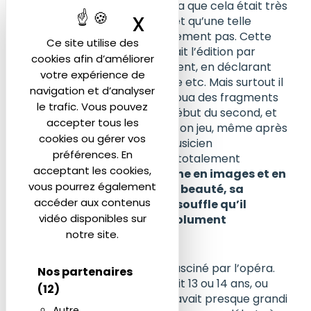
magnifique ! » En fait il déclara que cela était très
X
Masquer le band
mauvais, que tout était faux et qu’une telle
musique n’existait tout simplement pas. Cette
Ce site utilise des
dernière remarque concernait l’édition par
cookies afin d’améliorer
Horowitz, qu’il rejeta totalement, en déclarant
votre expérience de
qu’elle était superflue, pauvre etc. Mais surtout il
navigation et d’analyser
s’assit lui-même au piano. Il joua des fragments
le trafic. Vous pouvez
du premier mouvement, le début du second, et
accepter tous les
quelques autres fragments. Son jeu, même après
cookies ou gérer vos
l’interprétation d’un jeune musicien
préférences. En
particulièrement doué, était totalement
acceptant les cookies,
convaincant.
Il était très riche en images et en
vous pourrez également
relief ; la qualité du son, sa beauté, sa
accéder aux contenus
plénitude, son ampleur, le souffle qu’il
vidéo disponibles sur
imprimait – tout était absolument
notre site.
inoubliable.
Svetlanov était également fasciné par l’opéra.
Nos partenaires
Cela commença lorsqu’il avait 13 ou 14 ans, ou
(12)
même avant, car Svetlanov avait presque grandi
Autre