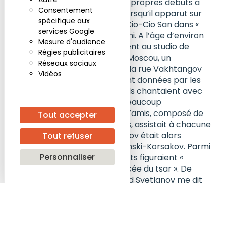
au
Théâtre Bolchoï
. Il fit ses propres débuts à
Consentement
l’opéra à l’âge de trois ans, lorsqu’il apparut sur
spécifique aux
scène dans le rôle du fils de Cio-Cio San dans «
services Google
Madame Butterfly » de Puccini. A l’âge d’environ
Mesure d'audience
16 ans, nous allions très souvent au studio de
Régies publicitaires
l’opéra du conservatoire de Moscou, un
Réseaux sociaux
magnifique petit théâtre sur la rue Vakhtangov
Vidéos
où les représentations étaient données par les
étudiants du Conservatoire. Ils chantaient avec
une réelle passion et avec beaucoup
d’expression. Notre groupe d’amis, composé de
Tout accepter
deux garçons et de deux filles, assistait à chacune
des représentations. Svetlanov était alors
Tout refuser
fasciné par les opéras de Rimski-Korsakov. Parmi
Personnaliser
les opéras qui y furent produits figuraient «
Snegourotchka » et « La Fiancée du tsar ». De
nombreuses années plus tard Svetlanov me dit
que ses opéras préférés étaient «
Snegourotchka » et, bien sûr, « La Pskovitaine » ,
qu’il avait choisi pour réaliser ses débuts au
Bolchoï et qui devait d’ailleurs être sa dernière